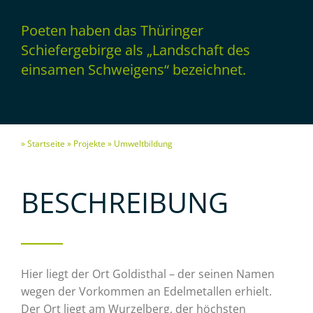
Poeten haben das Thüringer
Schiefergebirge als „Landschaft des
einsamen Schweigens“ bezeichnet.
» Startseite
» Projekte
» Umweltbildung
BESCHREIBUNG
Hier liegt der Ort Goldisthal – der seinen Namen
wegen der Vorkommen an Edelmetallen erhielt.
Der Ort liegt am Wurzelberg, der höchsten