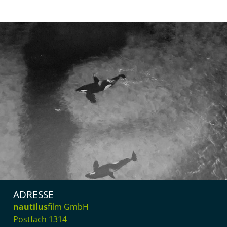
ADRESSE
nautilus
film GmbH
Postfach 1314