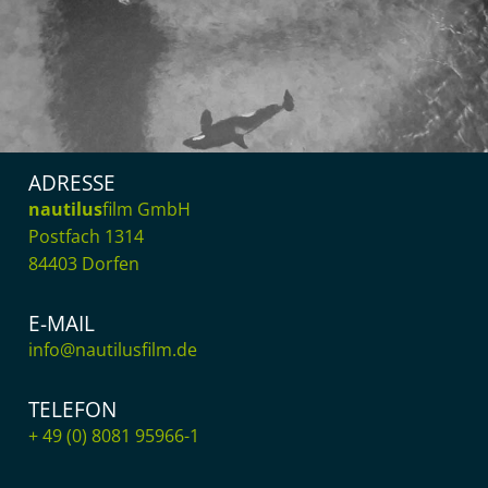
ADRESSE
nautilus
film GmbH
Postfach 1314
84403 Dorfen
E-MAIL
info@nautilusfilm.de
TELEFON
+ 49 (0) 8081 95966-1