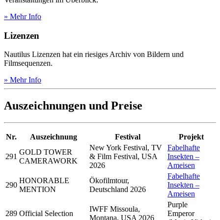
» Mehr Info
Lizenzen
Nautilus Lizenzen hat ein riesiges Archiv von Bildern und
Filmsequenzen.
» Mehr Info
Auszeichnungen und Preise
Nr.
Auszeichnung
Festival
Projekt
New York Festival, TV
Fabelhafte
GOLD TOWER
291
& Film Festival, USA
Insekten –
CAMERAWORK
2026
Ameisen
Fabelhafte
HONORABLE
Ökofilmtour,
290
Insekten –
MENTION
Deutschland 2026
Ameisen
Purple
IWFF Missoula,
289
Official Selection
Emperor
Montana, USA 2026