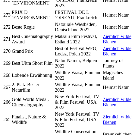
273
´OISEAU, Frankreich
Heimat Natur
´ENVIRONMENT
2023
PRIX D
FESTIVAL DE L
273
Heimat Natur
´ENVIRONMENT
´OISEAU, Frankreich
Natourale Wiesbaden,
272
Beste Regie
Heimat Natur
Deutschland 2022
Best Cinematography
Matsalu Film Festival,
Ziemlich wilde
271
Award
Estland 2022
Bienen
Best of Festival WFO,
Ziemlich wilde
270
Grand Prix
Lodsz, Polen 2022
Bienen
Natur Namur, Belgien
Journey of
269
Best Ultra Short Film
2022
Plants
Wildlife Vaasa, Finnland
Magisches
268
Lobende Erwähnung
2022
Island
2. Platz Bester
Wildlife Vaasa, Finnland
267
Heimat Natur
Naturfilm
2022
New York Festival, TV
Gold World Medal,
Ziemlich wilde
266
& Film Festival, USA
Cinematography
Bienen
2022
New York Festival, TV
Finalist, Nature &
Ziemlich wilde
265
& Film Festival, USA
Wildlife
Bienen
2022
Wildlife Conservation
Braunkehlchen