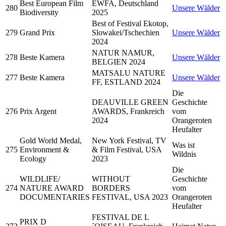
Best European Film
EWFA, Deutschland
280
Unsere Wälder
Biodiversity
2025
Best of Festival Ekotop,
279
Grand Prix
Slowakei/Tschechien
Unsere Wälder
2024
NATUR NAMUR,
278
Beste Kamera
Unsere Wälder
BELGIEN 2024
MATSALU NATURE
277
Beste Kamera
Unsere Wälder
FF, ESTLAND 2024
Die
DEAUVILLE GREEN
Geschichte
276
Prix Argent
AWARDS, Frankreich
vom
2024
Orangeroten
Heufalter
Gold World Medal,
New York Festival, TV
Was ist
275
Environment &
& Film Festival, USA
Wildnis
Ecology
2023
Die
WILDLIFE/
WITHOUT
Geschichte
274
NATURE AWARD
BORDERS
vom
DOCUMENTARIES
FESTIVAL, USA 2023
Orangeroten
Heufalter
FESTIVAL DE L
PRIX D