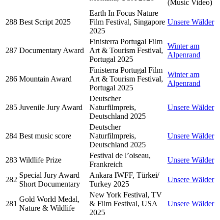
(Music Video)
Earth In Focus Nature
288
Best Script 2025
Film Festival, Singapore
Unsere Wälder
2025
Finisterra Portugal Film
Winter am
287
Documentary Award
Art & Tourism Festival,
Alpenrand
Portugal 2025
Finisterra Portugal Film
Winter am
286
Mountain Award
Art & Tourism Festival,
Alpenrand
Portugal 2025
Deutscher
285
Juvenile Jury Award
Naturfilmpreis,
Unsere Wälder
Deutschland 2025
Deutscher
284
Best music score
Naturfilmpreis,
Unsere Wälder
Deutschland 2025
Festival de l’oiseau,
283
Wildlife Prize
Unsere Wälder
Frankreich
Special Jury Award
Ankara IWFF, Türkei/
282
Unsere Wälder
Short Documentary
Turkey 2025
New York Festival, TV
Gold World Medal,
281
& Film Festival, USA
Unsere Wälder
Nature & Wildlife
2025