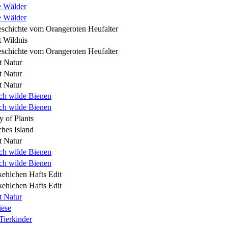
e Wälder
e Wälder
schichte vom Orangeroten Heufalter
t Wildnis
schichte vom Orangeroten Heufalter
 Natur
 Natur
 Natur
ch wilde Bienen
ch wilde Bienen
y of Plants
hes Island
 Natur
ch wilde Bienen
ch wilde Bienen
ehlchen Hafts Edit
ehlchen Hafts Edit
 Natur
iese
Tierkinder