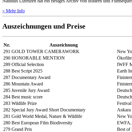
Nautilus Lizenzen hat ein riesiges Archiv von Bildern und Filmseque
» Mehr Info
Auszeichnungen und Preise
Nr.
Auszeichnung
291
GOLD TOWER CAMERAWORK
New Yor
290
HONORABLE MENTION
Ökofilm
289
Official Selection
IWFF M
288
Best Script 2025
Earth I
287
Documentary Award
Finister
286
Mountain Award
Finister
285
Juvenile Jury Award
Deutsch
284
Best music score
Deutsch
283
Wildlife Prize
Festival
282
Special Jury Award Short Documentary
Ankara 
281
Gold World Medal, Nature & Wildlife
New Yor
280
Best European Film Biodiversity
EWFA, 
279
Grand Prix
Best of