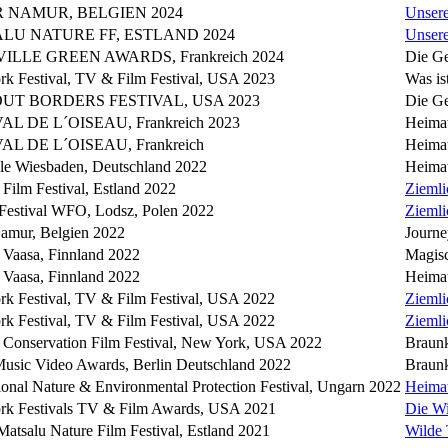
 NAMUR, BELGIEN 2024
Unser
LU NATURE FF, ESTLAND 2024
Unser
ILLE GREEN AWARDS, Frankreich 2024
Die Ge
k Festival, TV & Film Festival, USA 2023
Was is
UT BORDERS FESTIVAL, USA 2023
Die Ge
AL DE L´OISEAU, Frankreich 2023
Heimat
AL DE L´OISEAU, Frankreich
Heimat
le Wiesbaden, Deutschland 2022
Heimat
 Film Festival, Estland 2022
Ziemli
 Festival WFO, Lodsz, Polen 2022
Ziemli
amur, Belgien 2022
Journe
e Vaasa, Finnland 2022
Magisc
e Vaasa, Finnland 2022
Heimat
k Festival, TV & Film Festival, USA 2022
Ziemli
k Festival, TV & Film Festival, USA 2022
Ziemli
e Conservation Film Festival, New York, USA 2022
Braunk
Music Video Awards, Berlin Deutschland 2022
Braunk
tional Nature & Environmental Protection Festival, Ungarn 2022
Heimat
k Festivals TV & Film Awards, USA 2021
Die W
tsalu Nature Film Festival, Estland 2021
Wilde 