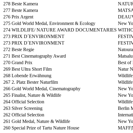
278
Beste Kamera
NATUR
277
Beste Kamera
MATSA
276
Prix Argent
DEAUV
275
Gold World Medal, Environment & Ecology
New Yor
274
WILDLIFE/ NATURE AWARD DOCUMENTARIES
WITHO
273
PRIX D´ENVIRONMENT
FESTIV
273
PRIX D´ENVIRONMENT
FESTIV
272
Beste Regie
Natoura
271
Best Cinematography Award
Matsalu
270
Grand Prix
Best of
269
Best Ultra Short Film
Natur N
268
Lobende Erwähnung
Wildlif
267
2. Platz Bester Naturfilm
Wildlif
266
Gold World Medal, Cinematography
New Yor
265
Finalist, Nature & Wildlife
New Yor
264
Official Selection
Wildlif
263
Silver Screening
Berlin 
262
Official Selection
Interna
261
Gold Medal, Nature & Wildlife
New Yor
260
Special Prize of Tartu Nature House
MAFF|Ma