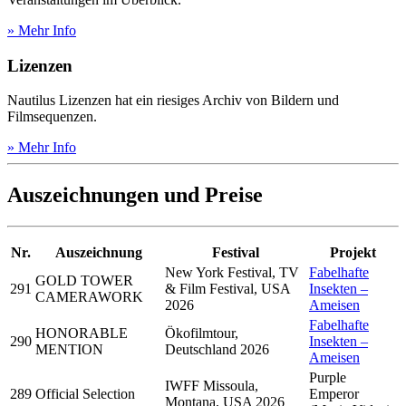
» Mehr Info
Lizenzen
Nautilus Lizenzen hat ein riesiges Archiv von Bildern und
Filmsequenzen.
» Mehr Info
Auszeichnungen und Preise
Nr.
Auszeichnung
Festival
Projekt
New York Festival, TV
Fabelhafte
GOLD TOWER
291
& Film Festival, USA
Insekten –
CAMERAWORK
2026
Ameisen
Fabelhafte
HONORABLE
Ökofilmtour,
290
Insekten –
MENTION
Deutschland 2026
Ameisen
Purple
IWFF Missoula,
289
Official Selection
Emperor
Montana, USA 2026