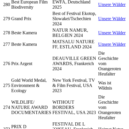
Best European Film
EWFA, Deutschland
280
Unsere Wälder
Biodiversity
2025
Best of Festival Ekotop,
279
Grand Prix
Slowakei/Tschechien
Unsere Wälder
2024
NATUR NAMUR,
278
Beste Kamera
Unsere Wälder
BELGIEN 2024
MATSALU NATURE
277
Beste Kamera
Unsere Wälder
FF, ESTLAND 2024
Die
DEAUVILLE GREEN
Geschichte
276
Prix Argent
AWARDS, Frankreich
vom
2024
Orangeroten
Heufalter
Gold World Medal,
New York Festival, TV
Was ist
275
Environment &
& Film Festival, USA
Wildnis
Ecology
2023
Die
WILDLIFE/
WITHOUT
Geschichte
274
NATURE AWARD
BORDERS
vom
DOCUMENTARIES
FESTIVAL, USA 2023
Orangeroten
Heufalter
FESTIVAL DE L
PRIX D