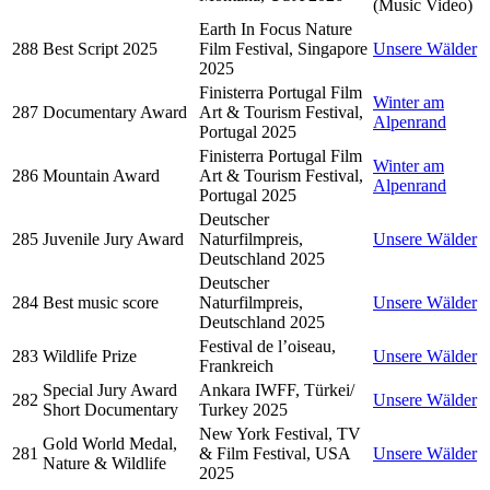
(Music Video)
Earth In Focus Nature
288
Best Script 2025
Film Festival, Singapore
Unsere Wälder
2025
Finisterra Portugal Film
Winter am
287
Documentary Award
Art & Tourism Festival,
Alpenrand
Portugal 2025
Finisterra Portugal Film
Winter am
286
Mountain Award
Art & Tourism Festival,
Alpenrand
Portugal 2025
Deutscher
285
Juvenile Jury Award
Naturfilmpreis,
Unsere Wälder
Deutschland 2025
Deutscher
284
Best music score
Naturfilmpreis,
Unsere Wälder
Deutschland 2025
Festival de l’oiseau,
283
Wildlife Prize
Unsere Wälder
Frankreich
Special Jury Award
Ankara IWFF, Türkei/
282
Unsere Wälder
Short Documentary
Turkey 2025
New York Festival, TV
Gold World Medal,
281
& Film Festival, USA
Unsere Wälder
Nature & Wildlife
2025