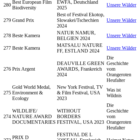
Best European Film
EWFA, Deutschland
280
Unsere Wälder
Biodiversity
2025
Best of Festival Ekotop,
279
Grand Prix
Slowakei/Tschechien
Unsere Wälder
2024
NATUR NAMUR,
278
Beste Kamera
Unsere Wälder
BELGIEN 2024
MATSALU NATURE
277
Beste Kamera
Unsere Wälder
FF, ESTLAND 2024
Die
DEAUVILLE GREEN
Geschichte
276
Prix Argent
AWARDS, Frankreich
vom
2024
Orangeroten
Heufalter
Gold World Medal,
New York Festival, TV
Was ist
275
Environment &
& Film Festival, USA
Wildnis
Ecology
2023
Die
WILDLIFE/
WITHOUT
Geschichte
274
NATURE AWARD
BORDERS
vom
DOCUMENTARIES
FESTIVAL, USA 2023
Orangeroten
Heufalter
FESTIVAL DE L
PRIX D