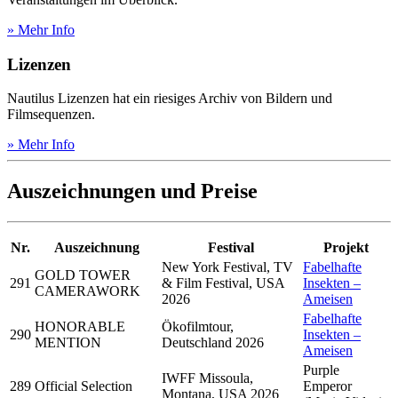
» Mehr Info
Lizenzen
Nautilus Lizenzen hat ein riesiges Archiv von Bildern und
Filmsequenzen.
» Mehr Info
Auszeichnungen und Preise
Nr.
Auszeichnung
Festival
Projekt
New York Festival, TV
Fabelhafte
GOLD TOWER
291
& Film Festival, USA
Insekten –
CAMERAWORK
2026
Ameisen
Fabelhafte
HONORABLE
Ökofilmtour,
290
Insekten –
MENTION
Deutschland 2026
Ameisen
Purple
IWFF Missoula,
289
Official Selection
Emperor
Montana, USA 2026