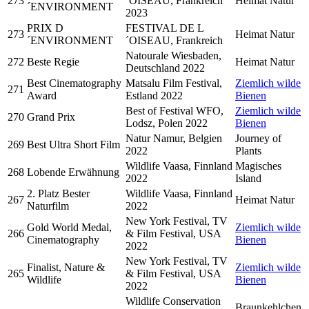
273
´OISEAU, Frankreich
Heimat Natur
´ENVIRONMENT
2023
PRIX D
FESTIVAL DE L
273
Heimat Natur
´ENVIRONMENT
´OISEAU, Frankreich
Natourale Wiesbaden,
272
Beste Regie
Heimat Natur
Deutschland 2022
Best Cinematography
Matsalu Film Festival,
Ziemlich wilde
271
Award
Estland 2022
Bienen
Best of Festival WFO,
Ziemlich wilde
270
Grand Prix
Lodsz, Polen 2022
Bienen
Natur Namur, Belgien
Journey of
269
Best Ultra Short Film
2022
Plants
Wildlife Vaasa, Finnland
Magisches
268
Lobende Erwähnung
2022
Island
2. Platz Bester
Wildlife Vaasa, Finnland
267
Heimat Natur
Naturfilm
2022
New York Festival, TV
Gold World Medal,
Ziemlich wilde
266
& Film Festival, USA
Cinematography
Bienen
2022
New York Festival, TV
Finalist, Nature &
Ziemlich wilde
265
& Film Festival, USA
Wildlife
Bienen
2022
Wildlife Conservation
Braunkehlchen