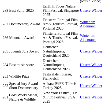
(Music Video)
Earth In Focus Nature
288
Best Script 2025
Film Festival, Singapore
Unsere Wälder
2025
Finisterra Portugal Film
Winter am
287
Documentary Award
Art & Tourism Festival,
Alpenrand
Portugal 2025
Finisterra Portugal Film
Winter am
286
Mountain Award
Art & Tourism Festival,
Alpenrand
Portugal 2025
Deutscher
285
Juvenile Jury Award
Naturfilmpreis,
Unsere Wälder
Deutschland 2025
Deutscher
284
Best music score
Naturfilmpreis,
Unsere Wälder
Deutschland 2025
Festival de l’oiseau,
283
Wildlife Prize
Unsere Wälder
Frankreich
Special Jury Award
Ankara IWFF, Türkei/
282
Unsere Wälder
Short Documentary
Turkey 2025
New York Festival, TV
Gold World Medal,
281
& Film Festival, USA
Unsere Wälder
Nature & Wildlife
2025