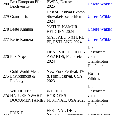
Best European Film
EWFA, Deutschland
280
Unsere Wälder
Biodiversity
2025
Best of Festival Ekotop,
279
Grand Prix
Slowakei/Tschechien
Unsere Wälder
2024
NATUR NAMUR,
278
Beste Kamera
Unsere Wälder
BELGIEN 2024
MATSALU NATURE
277
Beste Kamera
Unsere Wälder
FF, ESTLAND 2024
Die
DEAUVILLE GREEN
Geschichte
276
Prix Argent
AWARDS, Frankreich
vom
2024
Orangeroten
Heufalter
Gold World Medal,
New York Festival, TV
Was ist
275
Environment &
& Film Festival, USA
Wildnis
Ecology
2023
Die
WILDLIFE/
WITHOUT
Geschichte
274
NATURE AWARD
BORDERS
vom
DOCUMENTARIES
FESTIVAL, USA 2023
Orangeroten
Heufalter
FESTIVAL DE L
PRIX D