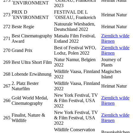
273
´OISEAU, Frankreich
Heimat Natur
´ENVIRONMENT
2023
PRIX D
FESTIVAL DE L
273
Heimat Natur
´ENVIRONMENT
´OISEAU, Frankreich
Natourale Wiesbaden,
272
Beste Regie
Heimat Natur
Deutschland 2022
Best Cinematography
Matsalu Film Festival,
Ziemlich wilde
271
Award
Estland 2022
Bienen
Best of Festival WFO,
Ziemlich wilde
270
Grand Prix
Lodsz, Polen 2022
Bienen
Natur Namur, Belgien
Journey of
269
Best Ultra Short Film
2022
Plants
Wildlife Vaasa, Finnland
Magisches
268
Lobende Erwähnung
2022
Island
2. Platz Bester
Wildlife Vaasa, Finnland
267
Heimat Natur
Naturfilm
2022
New York Festival, TV
Gold World Medal,
Ziemlich wilde
266
& Film Festival, USA
Cinematography
Bienen
2022
New York Festival, TV
Finalist, Nature &
Ziemlich wilde
265
& Film Festival, USA
Wildlife
Bienen
2022
Wildlife Conservation
Braunkehlchen