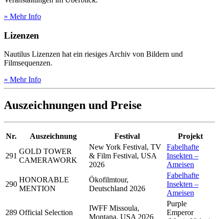
» Mehr Info
Lizenzen
Nautilus Lizenzen hat ein riesiges Archiv von Bildern und
Filmsequenzen.
» Mehr Info
Auszeichnungen und Preise
Nr.
Auszeichnung
Festival
Projekt
New York Festival, TV
Fabelhafte
GOLD TOWER
291
& Film Festival, USA
Insekten –
CAMERAWORK
2026
Ameisen
Fabelhafte
HONORABLE
Ökofilmtour,
290
Insekten –
MENTION
Deutschland 2026
Ameisen
Purple
IWFF Missoula,
289
Official Selection
Emperor
Montana, USA 2026