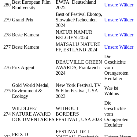
Best European Film
EWFA, Deutschland
280
Unsere Wälder
Biodiversity
2025
Best of Festival Ekotop,
279
Grand Prix
Slowakei/Tschechien
Unsere Wälder
2024
NATUR NAMUR,
278
Beste Kamera
Unsere Wälder
BELGIEN 2024
MATSALU NATURE
277
Beste Kamera
Unsere Wälder
FF, ESTLAND 2024
Die
DEAUVILLE GREEN
Geschichte
276
Prix Argent
AWARDS, Frankreich
vom
2024
Orangeroten
Heufalter
Gold World Medal,
New York Festival, TV
Was ist
275
Environment &
& Film Festival, USA
Wildnis
Ecology
2023
Die
WILDLIFE/
WITHOUT
Geschichte
274
NATURE AWARD
BORDERS
vom
DOCUMENTARIES
FESTIVAL, USA 2023
Orangeroten
Heufalter
FESTIVAL DE L
PRIX D