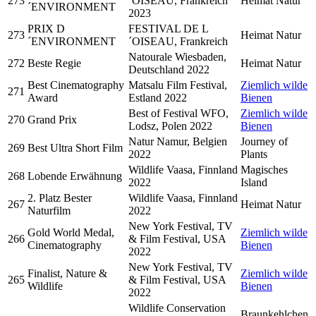
273
´OISEAU, Frankreich
Heimat Natur
´ENVIRONMENT
2023
PRIX D
FESTIVAL DE L
273
Heimat Natur
´ENVIRONMENT
´OISEAU, Frankreich
Natourale Wiesbaden,
272
Beste Regie
Heimat Natur
Deutschland 2022
Best Cinematography
Matsalu Film Festival,
Ziemlich wilde
271
Award
Estland 2022
Bienen
Best of Festival WFO,
Ziemlich wilde
270
Grand Prix
Lodsz, Polen 2022
Bienen
Natur Namur, Belgien
Journey of
269
Best Ultra Short Film
2022
Plants
Wildlife Vaasa, Finnland
Magisches
268
Lobende Erwähnung
2022
Island
2. Platz Bester
Wildlife Vaasa, Finnland
267
Heimat Natur
Naturfilm
2022
New York Festival, TV
Gold World Medal,
Ziemlich wilde
266
& Film Festival, USA
Cinematography
Bienen
2022
New York Festival, TV
Finalist, Nature &
Ziemlich wilde
265
& Film Festival, USA
Wildlife
Bienen
2022
Wildlife Conservation
Braunkehlchen