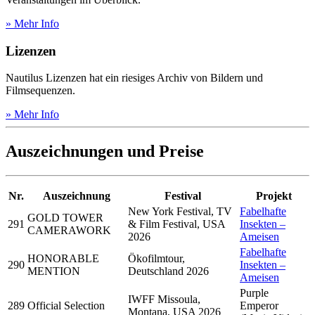
» Mehr Info
Lizenzen
Nautilus Lizenzen hat ein riesiges Archiv von Bildern und
Filmsequenzen.
» Mehr Info
Auszeichnungen und Preise
Nr.
Auszeichnung
Festival
Projekt
New York Festival, TV
Fabelhafte
GOLD TOWER
291
& Film Festival, USA
Insekten –
CAMERAWORK
2026
Ameisen
Fabelhafte
HONORABLE
Ökofilmtour,
290
Insekten –
MENTION
Deutschland 2026
Ameisen
Purple
IWFF Missoula,
289
Official Selection
Emperor
Montana, USA 2026