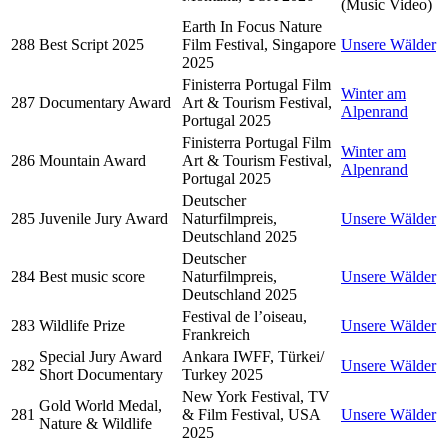
(Music Video)
Earth In Focus Nature
288
Best Script 2025
Film Festival, Singapore
Unsere Wälder
2025
Finisterra Portugal Film
Winter am
287
Documentary Award
Art & Tourism Festival,
Alpenrand
Portugal 2025
Finisterra Portugal Film
Winter am
286
Mountain Award
Art & Tourism Festival,
Alpenrand
Portugal 2025
Deutscher
285
Juvenile Jury Award
Naturfilmpreis,
Unsere Wälder
Deutschland 2025
Deutscher
284
Best music score
Naturfilmpreis,
Unsere Wälder
Deutschland 2025
Festival de l’oiseau,
283
Wildlife Prize
Unsere Wälder
Frankreich
Special Jury Award
Ankara IWFF, Türkei/
282
Unsere Wälder
Short Documentary
Turkey 2025
New York Festival, TV
Gold World Medal,
281
& Film Festival, USA
Unsere Wälder
Nature & Wildlife
2025