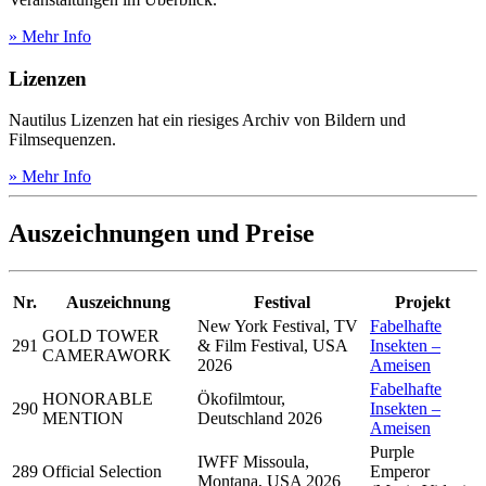
» Mehr Info
Lizenzen
Nautilus Lizenzen hat ein riesiges Archiv von Bildern und
Filmsequenzen.
» Mehr Info
Auszeichnungen und Preise
Nr.
Auszeichnung
Festival
Projekt
New York Festival, TV
Fabelhafte
GOLD TOWER
291
& Film Festival, USA
Insekten –
CAMERAWORK
2026
Ameisen
Fabelhafte
HONORABLE
Ökofilmtour,
290
Insekten –
MENTION
Deutschland 2026
Ameisen
Purple
IWFF Missoula,
289
Official Selection
Emperor
Montana, USA 2026