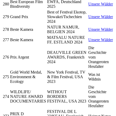
Best European Film
EWFA, Deutschland
280
Unsere Wälder
Biodiversity
2025
Best of Festival Ekotop,
279
Grand Prix
Slowakei/Tschechien
Unsere Wälder
2024
NATUR NAMUR,
278
Beste Kamera
Unsere Wälder
BELGIEN 2024
MATSALU NATURE
277
Beste Kamera
Unsere Wälder
FF, ESTLAND 2024
Die
DEAUVILLE GREEN
Geschichte
276
Prix Argent
AWARDS, Frankreich
vom
2024
Orangeroten
Heufalter
Gold World Medal,
New York Festival, TV
Was ist
275
Environment &
& Film Festival, USA
Wildnis
Ecology
2023
Die
WILDLIFE/
WITHOUT
Geschichte
274
NATURE AWARD
BORDERS
vom
DOCUMENTARIES
FESTIVAL, USA 2023
Orangeroten
Heufalter
FESTIVAL DE L
PRIX D