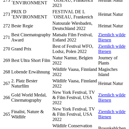
273
´OISEAU, Frankreich
Heimat Natur
´ENVIRONMENT
2023
PRIX D
FESTIVAL DE L
273
Heimat Natur
´ENVIRONMENT
´OISEAU, Frankreich
Natourale Wiesbaden,
272
Beste Regie
Heimat Natur
Deutschland 2022
Best Cinematography
Matsalu Film Festival,
Ziemlich wilde
271
Award
Estland 2022
Bienen
Best of Festival WFO,
Ziemlich wilde
270
Grand Prix
Lodsz, Polen 2022
Bienen
Natur Namur, Belgien
Journey of
269
Best Ultra Short Film
2022
Plants
Wildlife Vaasa, Finnland
Magisches
268
Lobende Erwähnung
2022
Island
2. Platz Bester
Wildlife Vaasa, Finnland
267
Heimat Natur
Naturfilm
2022
New York Festival, TV
Gold World Medal,
Ziemlich wilde
266
& Film Festival, USA
Cinematography
Bienen
2022
New York Festival, TV
Finalist, Nature &
Ziemlich wilde
265
& Film Festival, USA
Wildlife
Bienen
2022
Wildlife Conservation
Braunkehlchen