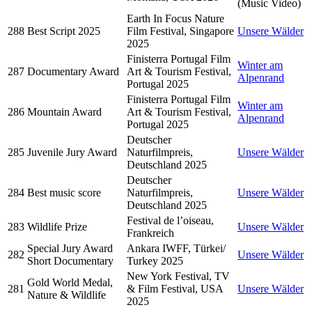
(Music Video)
Earth In Focus Nature
288
Best Script 2025
Film Festival, Singapore
Unsere Wälder
2025
Finisterra Portugal Film
Winter am
287
Documentary Award
Art & Tourism Festival,
Alpenrand
Portugal 2025
Finisterra Portugal Film
Winter am
286
Mountain Award
Art & Tourism Festival,
Alpenrand
Portugal 2025
Deutscher
285
Juvenile Jury Award
Naturfilmpreis,
Unsere Wälder
Deutschland 2025
Deutscher
284
Best music score
Naturfilmpreis,
Unsere Wälder
Deutschland 2025
Festival de l’oiseau,
283
Wildlife Prize
Unsere Wälder
Frankreich
Special Jury Award
Ankara IWFF, Türkei/
282
Unsere Wälder
Short Documentary
Turkey 2025
New York Festival, TV
Gold World Medal,
281
& Film Festival, USA
Unsere Wälder
Nature & Wildlife
2025