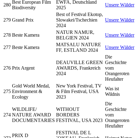
Best European Film
EWFA, Deutschland
280
Unsere Wälder
Biodiversity
2025
Best of Festival Ekotop,
279
Grand Prix
Slowakei/Tschechien
Unsere Wälder
2024
NATUR NAMUR,
278
Beste Kamera
Unsere Wälder
BELGIEN 2024
MATSALU NATURE
277
Beste Kamera
Unsere Wälder
FF, ESTLAND 2024
Die
DEAUVILLE GREEN
Geschichte
276
Prix Argent
AWARDS, Frankreich
vom
2024
Orangeroten
Heufalter
Gold World Medal,
New York Festival, TV
Was ist
275
Environment &
& Film Festival, USA
Wildnis
Ecology
2023
Die
WILDLIFE/
WITHOUT
Geschichte
274
NATURE AWARD
BORDERS
vom
DOCUMENTARIES
FESTIVAL, USA 2023
Orangeroten
Heufalter
FESTIVAL DE L
PRIX D