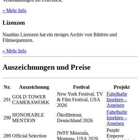
» Mehr Info
Lizenzen
Nautilus Lizenzen hat ein riesiges Archiv von Bildern und
Filmsequenzen.
» Mehr Info
Auszeichnungen und Preise
Nr.
Auszeichnung
Festival
Projekt
New York Festival, TV
Fabelhafte
GOLD TOWER
291
& Film Festival, USA
Insekten –
CAMERAWORK
2026
Ameisen
Fabelhafte
HONORABLE
Ökofilmtour,
290
Insekten –
MENTION
Deutschland 2026
Ameisen
Purple
IWFF Missoula,
289
Official Selection
Emperor
Montana, USA 2026