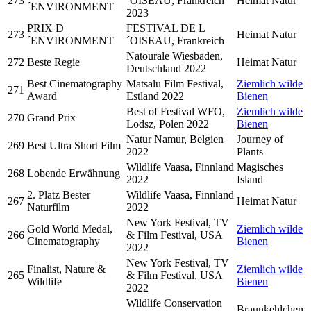
273
´OISEAU, Frankreich
Heimat Natur
´ENVIRONMENT
2023
PRIX D
FESTIVAL DE L
273
Heimat Natur
´ENVIRONMENT
´OISEAU, Frankreich
Natourale Wiesbaden,
272
Beste Regie
Heimat Natur
Deutschland 2022
Best Cinematography
Matsalu Film Festival,
Ziemlich wilde
271
Award
Estland 2022
Bienen
Best of Festival WFO,
Ziemlich wilde
270
Grand Prix
Lodsz, Polen 2022
Bienen
Natur Namur, Belgien
Journey of
269
Best Ultra Short Film
2022
Plants
Wildlife Vaasa, Finnland
Magisches
268
Lobende Erwähnung
2022
Island
2. Platz Bester
Wildlife Vaasa, Finnland
267
Heimat Natur
Naturfilm
2022
New York Festival, TV
Gold World Medal,
Ziemlich wilde
266
& Film Festival, USA
Cinematography
Bienen
2022
New York Festival, TV
Finalist, Nature &
Ziemlich wilde
265
& Film Festival, USA
Wildlife
Bienen
2022
Wildlife Conservation
Braunkehlchen