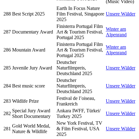
(Music Video)
Earth In Focus Nature
288
Best Script 2025
Film Festival, Singapore
Unsere Wälder
2025
Finisterra Portugal Film
Winter am
287
Documentary Award
Art & Tourism Festival,
Alpenrand
Portugal 2025
Finisterra Portugal Film
Winter am
286
Mountain Award
Art & Tourism Festival,
Alpenrand
Portugal 2025
Deutscher
285
Juvenile Jury Award
Naturfilmpreis,
Unsere Wälder
Deutschland 2025
Deutscher
284
Best music score
Naturfilmpreis,
Unsere Wälder
Deutschland 2025
Festival de l’oiseau,
283
Wildlife Prize
Unsere Wälder
Frankreich
Special Jury Award
Ankara IWFF, Türkei/
282
Unsere Wälder
Short Documentary
Turkey 2025
New York Festival, TV
Gold World Medal,
281
& Film Festival, USA
Unsere Wälder
Nature & Wildlife
2025