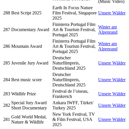
(Music Video)
Earth In Focus Nature
288
Best Script 2025
Film Festival, Singapore
Unsere Wälder
2025
Finisterra Portugal Film
Winter am
287
Documentary Award
Art & Tourism Festival,
Alpenrand
Portugal 2025
Finisterra Portugal Film
Winter am
286
Mountain Award
Art & Tourism Festival,
Alpenrand
Portugal 2025
Deutscher
285
Juvenile Jury Award
Naturfilmpreis,
Unsere Wälder
Deutschland 2025
Deutscher
284
Best music score
Naturfilmpreis,
Unsere Wälder
Deutschland 2025
Festival de l’oiseau,
283
Wildlife Prize
Unsere Wälder
Frankreich
Special Jury Award
Ankara IWFF, Türkei/
282
Unsere Wälder
Short Documentary
Turkey 2025
New York Festival, TV
Gold World Medal,
281
& Film Festival, USA
Unsere Wälder
Nature & Wildlife
2025