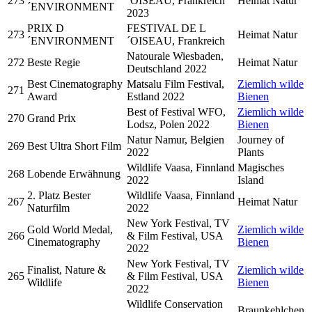
273
´OISEAU, Frankreich
Heimat Natur
´ENVIRONMENT
2023
PRIX D
FESTIVAL DE L
273
Heimat Natur
´ENVIRONMENT
´OISEAU, Frankreich
Natourale Wiesbaden,
272
Beste Regie
Heimat Natur
Deutschland 2022
Best Cinematography
Matsalu Film Festival,
Ziemlich wilde
271
Award
Estland 2022
Bienen
Best of Festival WFO,
Ziemlich wilde
270
Grand Prix
Lodsz, Polen 2022
Bienen
Natur Namur, Belgien
Journey of
269
Best Ultra Short Film
2022
Plants
Wildlife Vaasa, Finnland
Magisches
268
Lobende Erwähnung
2022
Island
2. Platz Bester
Wildlife Vaasa, Finnland
267
Heimat Natur
Naturfilm
2022
New York Festival, TV
Gold World Medal,
Ziemlich wilde
266
& Film Festival, USA
Cinematography
Bienen
2022
New York Festival, TV
Finalist, Nature &
Ziemlich wilde
265
& Film Festival, USA
Wildlife
Bienen
2022
Wildlife Conservation
Braunkehlchen