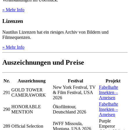
» Mehr Info
Lizenzen
Nautilus Lizenzen hat ein riesiges Archiv von Bildern und
Filmsequenzen.
» Mehr Info
Auszeichnungen und Preise
Nr.
Auszeichnung
Festival
Projekt
New York Festival, TV
Fabelhafte
GOLD TOWER
291
& Film Festival, USA
Insekten –
CAMERAWORK
2026
Ameisen
Fabelhafte
HONORABLE
Ökofilmtour,
290
Insekten –
MENTION
Deutschland 2026
Ameisen
Purple
IWFF Missoula,
289
Official Selection
Emperor
Montana, USA 2026