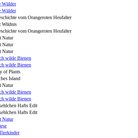
e Wälder
e Wälder
schichte vom Orangeroten Heufalter
t Wildnis
schichte vom Orangeroten Heufalter
 Natur
 Natur
 Natur
ch wilde Bienen
ch wilde Bienen
y of Plants
hes Island
 Natur
ch wilde Bienen
ch wilde Bienen
ehlchen Hafts Edit
ehlchen Hafts Edit
 Natur
iese
Tierkinder