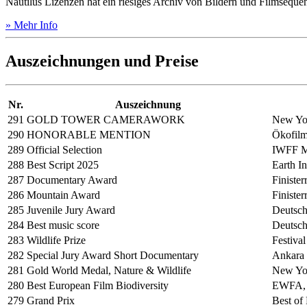
Nautilus Lizenzen hat ein riesiges Archiv von Bildern und Filmseque
» Mehr Info
Auszeichnungen und Preise
Nr.
Auszeichnung
291
GOLD TOWER CAMERAWORK
New Yor
290
HONORABLE MENTION
Ökofilm
289
Official Selection
IWFF M
288
Best Script 2025
Earth I
287
Documentary Award
Finister
286
Mountain Award
Finister
285
Juvenile Jury Award
Deutsch
284
Best music score
Deutsch
283
Wildlife Prize
Festival
282
Special Jury Award Short Documentary
Ankara 
281
Gold World Medal, Nature & Wildlife
New Yor
280
Best European Film Biodiversity
EWFA, 
279
Grand Prix
Best of