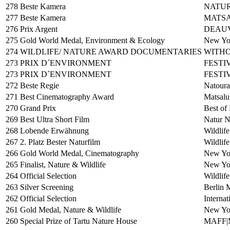
278
Beste Kamera
NATUR
277
Beste Kamera
MATSA
276
Prix Argent
DEAUV
275
Gold World Medal, Environment & Ecology
New Yor
274
WILDLIFE/ NATURE AWARD DOCUMENTARIES
WITHO
273
PRIX D´ENVIRONMENT
FESTIV
273
PRIX D´ENVIRONMENT
FESTIV
272
Beste Regie
Natoura
271
Best Cinematography Award
Matsalu
270
Grand Prix
Best of
269
Best Ultra Short Film
Natur N
268
Lobende Erwähnung
Wildlif
267
2. Platz Bester Naturfilm
Wildlif
266
Gold World Medal, Cinematography
New Yor
265
Finalist, Nature & Wildlife
New Yor
264
Official Selection
Wildlif
263
Silver Screening
Berlin 
262
Official Selection
Interna
261
Gold Medal, Nature & Wildlife
New Yor
260
Special Prize of Tartu Nature House
MAFF|Ma