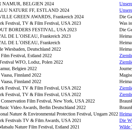
 NAMUR, BELGIEN 2024
Unser
LU NATURE FF, ESTLAND 2024
Unser
ILLE GREEN AWARDS, Frankreich 2024
Die Ge
k Festival, TV & Film Festival, USA 2023
Was is
UT BORDERS FESTIVAL, USA 2023
Die Ge
AL DE L´OISEAU, Frankreich 2023
Heimat
AL DE L´OISEAU, Frankreich
Heimat
le Wiesbaden, Deutschland 2022
Heimat
 Film Festival, Estland 2022
Ziemli
 Festival WFO, Lodsz, Polen 2022
Ziemli
amur, Belgien 2022
Journe
e Vaasa, Finnland 2022
Magisc
e Vaasa, Finnland 2022
Heimat
k Festival, TV & Film Festival, USA 2022
Ziemli
k Festival, TV & Film Festival, USA 2022
Ziemli
e Conservation Film Festival, New York, USA 2022
Braunk
Music Video Awards, Berlin Deutschland 2022
Braunk
tional Nature & Environmental Protection Festival, Ungarn 2022
Heimat
k Festivals TV & Film Awards, USA 2021
Die W
tsalu Nature Film Festival, Estland 2021
Wilde 