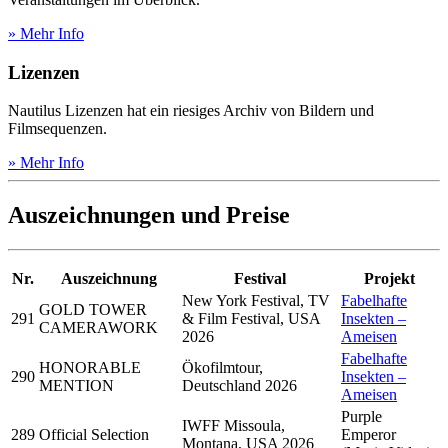
» Mehr Info
Lizenzen
Nautilus Lizenzen hat ein riesiges Archiv von Bildern und
Filmsequenzen.
» Mehr Info
Auszeichnungen und Preise
Nr.
Auszeichnung
Festival
Projekt
New York Festival, TV
Fabelhafte
GOLD TOWER
291
& Film Festival, USA
Insekten –
CAMERAWORK
2026
Ameisen
Fabelhafte
HONORABLE
Ökofilmtour,
290
Insekten –
MENTION
Deutschland 2026
Ameisen
Purple
IWFF Missoula,
289
Official Selection
Emperor
Montana, USA 2026