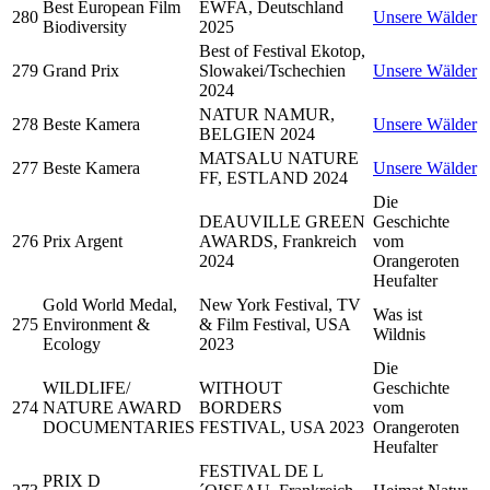
Best European Film
EWFA, Deutschland
280
Unsere Wälder
Biodiversity
2025
Best of Festival Ekotop,
279
Grand Prix
Slowakei/Tschechien
Unsere Wälder
2024
NATUR NAMUR,
278
Beste Kamera
Unsere Wälder
BELGIEN 2024
MATSALU NATURE
277
Beste Kamera
Unsere Wälder
FF, ESTLAND 2024
Die
DEAUVILLE GREEN
Geschichte
276
Prix Argent
AWARDS, Frankreich
vom
2024
Orangeroten
Heufalter
Gold World Medal,
New York Festival, TV
Was ist
275
Environment &
& Film Festival, USA
Wildnis
Ecology
2023
Die
WILDLIFE/
WITHOUT
Geschichte
274
NATURE AWARD
BORDERS
vom
DOCUMENTARIES
FESTIVAL, USA 2023
Orangeroten
Heufalter
FESTIVAL DE L
PRIX D