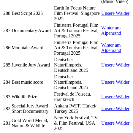
(Music Video)
Earth In Focus Nature
288
Best Script 2025
Film Festival, Singapore
Unsere Wälder
2025
Finisterra Portugal Film
Winter am
287
Documentary Award
Art & Tourism Festival,
Alpenrand
Portugal 2025
Finisterra Portugal Film
Winter am
286
Mountain Award
Art & Tourism Festival,
Alpenrand
Portugal 2025
Deutscher
285
Juvenile Jury Award
Naturfilmpreis,
Unsere Wälder
Deutschland 2025
Deutscher
284
Best music score
Naturfilmpreis,
Unsere Wälder
Deutschland 2025
Festival de l’oiseau,
283
Wildlife Prize
Unsere Wälder
Frankreich
Special Jury Award
Ankara IWFF, Türkei/
282
Unsere Wälder
Short Documentary
Turkey 2025
New York Festival, TV
Gold World Medal,
281
& Film Festival, USA
Unsere Wälder
Nature & Wildlife
2025