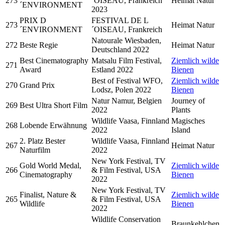
273
´OISEAU, Frankreich
Heimat Natur
´ENVIRONMENT
2023
PRIX D
FESTIVAL DE L
273
Heimat Natur
´ENVIRONMENT
´OISEAU, Frankreich
Natourale Wiesbaden,
272
Beste Regie
Heimat Natur
Deutschland 2022
Best Cinematography
Matsalu Film Festival,
Ziemlich wilde
271
Award
Estland 2022
Bienen
Best of Festival WFO,
Ziemlich wilde
270
Grand Prix
Lodsz, Polen 2022
Bienen
Natur Namur, Belgien
Journey of
269
Best Ultra Short Film
2022
Plants
Wildlife Vaasa, Finnland
Magisches
268
Lobende Erwähnung
2022
Island
2. Platz Bester
Wildlife Vaasa, Finnland
267
Heimat Natur
Naturfilm
2022
New York Festival, TV
Gold World Medal,
Ziemlich wilde
266
& Film Festival, USA
Cinematography
Bienen
2022
New York Festival, TV
Finalist, Nature &
Ziemlich wilde
265
& Film Festival, USA
Wildlife
Bienen
2022
Wildlife Conservation
Braunkehlchen