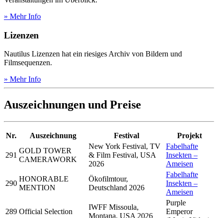
» Mehr Info
Lizenzen
Nautilus Lizenzen hat ein riesiges Archiv von Bildern und
Filmsequenzen.
» Mehr Info
Auszeichnungen und Preise
Nr.
Auszeichnung
Festival
Projekt
New York Festival, TV
Fabelhafte
GOLD TOWER
291
& Film Festival, USA
Insekten –
CAMERAWORK
2026
Ameisen
Fabelhafte
HONORABLE
Ökofilmtour,
290
Insekten –
MENTION
Deutschland 2026
Ameisen
Purple
IWFF Missoula,
289
Official Selection
Emperor
Montana, USA 2026