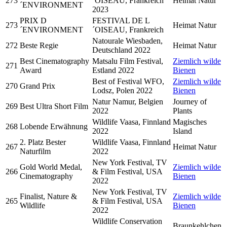
273
´OISEAU, Frankreich
Heimat Natur
´ENVIRONMENT
2023
PRIX D
FESTIVAL DE L
273
Heimat Natur
´ENVIRONMENT
´OISEAU, Frankreich
Natourale Wiesbaden,
272
Beste Regie
Heimat Natur
Deutschland 2022
Best Cinematography
Matsalu Film Festival,
Ziemlich wilde
271
Award
Estland 2022
Bienen
Best of Festival WFO,
Ziemlich wilde
270
Grand Prix
Lodsz, Polen 2022
Bienen
Natur Namur, Belgien
Journey of
269
Best Ultra Short Film
2022
Plants
Wildlife Vaasa, Finnland
Magisches
268
Lobende Erwähnung
2022
Island
2. Platz Bester
Wildlife Vaasa, Finnland
267
Heimat Natur
Naturfilm
2022
New York Festival, TV
Gold World Medal,
Ziemlich wilde
266
& Film Festival, USA
Cinematography
Bienen
2022
New York Festival, TV
Finalist, Nature &
Ziemlich wilde
265
& Film Festival, USA
Wildlife
Bienen
2022
Wildlife Conservation
Braunkehlchen