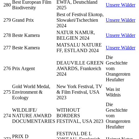
Best European Film
EWFA, Deutschland
280
Unsere Wälder
Biodiversity
2025
Best of Festival Ekotop,
279
Grand Prix
Slowakei/Tschechien
Unsere Wälder
2024
NATUR NAMUR,
278
Beste Kamera
Unsere Wälder
BELGIEN 2024
MATSALU NATURE
277
Beste Kamera
Unsere Wälder
FF, ESTLAND 2024
Die
DEAUVILLE GREEN
Geschichte
276
Prix Argent
AWARDS, Frankreich
vom
2024
Orangeroten
Heufalter
Gold World Medal,
New York Festival, TV
Was ist
275
Environment &
& Film Festival, USA
Wildnis
Ecology
2023
Die
WILDLIFE/
WITHOUT
Geschichte
274
NATURE AWARD
BORDERS
vom
DOCUMENTARIES
FESTIVAL, USA 2023
Orangeroten
Heufalter
FESTIVAL DE L
PRIX D