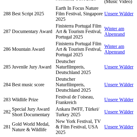
(Music Video)
Earth In Focus Nature
288
Best Script 2025
Film Festival, Singapore
Unsere Wälder
2025
Finisterra Portugal Film
Winter am
287
Documentary Award
Art & Tourism Festival,
Alpenrand
Portugal 2025
Finisterra Portugal Film
Winter am
286
Mountain Award
Art & Tourism Festival,
Alpenrand
Portugal 2025
Deutscher
285
Juvenile Jury Award
Naturfilmpreis,
Unsere Wälder
Deutschland 2025
Deutscher
284
Best music score
Naturfilmpreis,
Unsere Wälder
Deutschland 2025
Festival de l’oiseau,
283
Wildlife Prize
Unsere Wälder
Frankreich
Special Jury Award
Ankara IWFF, Türkei/
282
Unsere Wälder
Short Documentary
Turkey 2025
New York Festival, TV
Gold World Medal,
281
& Film Festival, USA
Unsere Wälder
Nature & Wildlife
2025