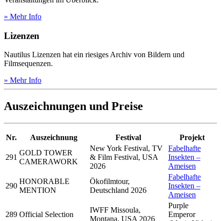
» Mehr Info
Lizenzen
Nautilus Lizenzen hat ein riesiges Archiv von Bildern und
Filmsequenzen.
» Mehr Info
Auszeichnungen und Preise
Nr.
Auszeichnung
Festival
Projekt
New York Festival, TV
Fabelhafte
GOLD TOWER
291
& Film Festival, USA
Insekten –
CAMERAWORK
2026
Ameisen
Fabelhafte
HONORABLE
Ökofilmtour,
290
Insekten –
MENTION
Deutschland 2026
Ameisen
Purple
IWFF Missoula,
289
Official Selection
Emperor
Montana, USA 2026