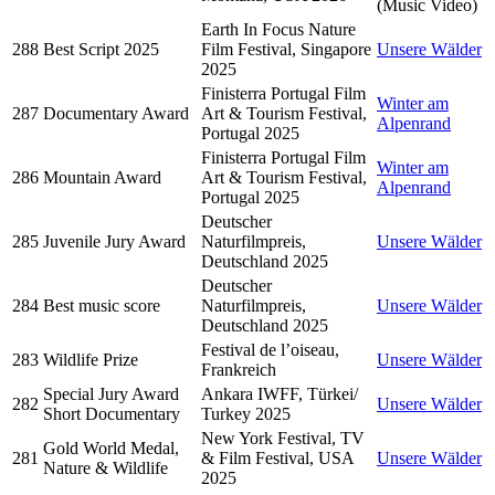
(Music Video)
Earth In Focus Nature
288
Best Script 2025
Film Festival, Singapore
Unsere Wälder
2025
Finisterra Portugal Film
Winter am
287
Documentary Award
Art & Tourism Festival,
Alpenrand
Portugal 2025
Finisterra Portugal Film
Winter am
286
Mountain Award
Art & Tourism Festival,
Alpenrand
Portugal 2025
Deutscher
285
Juvenile Jury Award
Naturfilmpreis,
Unsere Wälder
Deutschland 2025
Deutscher
284
Best music score
Naturfilmpreis,
Unsere Wälder
Deutschland 2025
Festival de l’oiseau,
283
Wildlife Prize
Unsere Wälder
Frankreich
Special Jury Award
Ankara IWFF, Türkei/
282
Unsere Wälder
Short Documentary
Turkey 2025
New York Festival, TV
Gold World Medal,
281
& Film Festival, USA
Unsere Wälder
Nature & Wildlife
2025