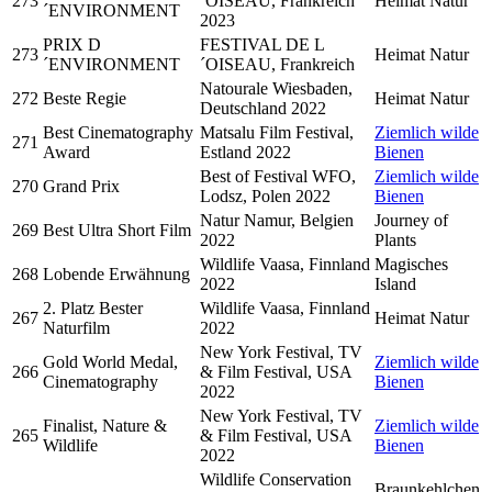
273
´OISEAU, Frankreich
Heimat Natur
´ENVIRONMENT
2023
PRIX D
FESTIVAL DE L
273
Heimat Natur
´ENVIRONMENT
´OISEAU, Frankreich
Natourale Wiesbaden,
272
Beste Regie
Heimat Natur
Deutschland 2022
Best Cinematography
Matsalu Film Festival,
Ziemlich wilde
271
Award
Estland 2022
Bienen
Best of Festival WFO,
Ziemlich wilde
270
Grand Prix
Lodsz, Polen 2022
Bienen
Natur Namur, Belgien
Journey of
269
Best Ultra Short Film
2022
Plants
Wildlife Vaasa, Finnland
Magisches
268
Lobende Erwähnung
2022
Island
2. Platz Bester
Wildlife Vaasa, Finnland
267
Heimat Natur
Naturfilm
2022
New York Festival, TV
Gold World Medal,
Ziemlich wilde
266
& Film Festival, USA
Cinematography
Bienen
2022
New York Festival, TV
Finalist, Nature &
Ziemlich wilde
265
& Film Festival, USA
Wildlife
Bienen
2022
Wildlife Conservation
Braunkehlchen