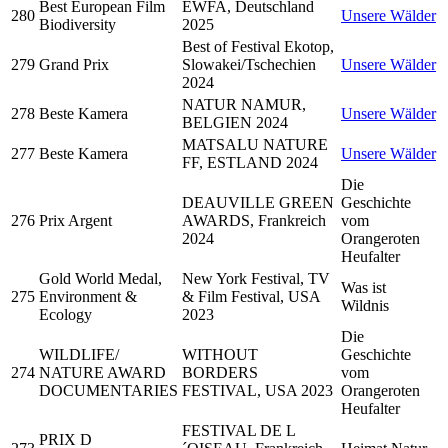
Best European Film
EWFA, Deutschland
280
Unsere Wälder
Biodiversity
2025
Best of Festival Ekotop,
279
Grand Prix
Slowakei/Tschechien
Unsere Wälder
2024
NATUR NAMUR,
278
Beste Kamera
Unsere Wälder
BELGIEN 2024
MATSALU NATURE
277
Beste Kamera
Unsere Wälder
FF, ESTLAND 2024
Die
DEAUVILLE GREEN
Geschichte
276
Prix Argent
AWARDS, Frankreich
vom
2024
Orangeroten
Heufalter
Gold World Medal,
New York Festival, TV
Was ist
275
Environment &
& Film Festival, USA
Wildnis
Ecology
2023
Die
WILDLIFE/
WITHOUT
Geschichte
274
NATURE AWARD
BORDERS
vom
DOCUMENTARIES
FESTIVAL, USA 2023
Orangeroten
Heufalter
FESTIVAL DE L
PRIX D