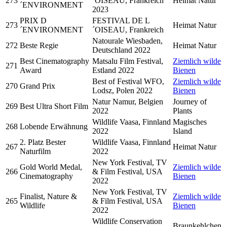
273
´OISEAU, Frankreich
Heimat Natur
´ENVIRONMENT
2023
PRIX D
FESTIVAL DE L
273
Heimat Natur
´ENVIRONMENT
´OISEAU, Frankreich
Natourale Wiesbaden,
272
Beste Regie
Heimat Natur
Deutschland 2022
Best Cinematography
Matsalu Film Festival,
Ziemlich wilde
271
Award
Estland 2022
Bienen
Best of Festival WFO,
Ziemlich wilde
270
Grand Prix
Lodsz, Polen 2022
Bienen
Natur Namur, Belgien
Journey of
269
Best Ultra Short Film
2022
Plants
Wildlife Vaasa, Finnland
Magisches
268
Lobende Erwähnung
2022
Island
2. Platz Bester
Wildlife Vaasa, Finnland
267
Heimat Natur
Naturfilm
2022
New York Festival, TV
Gold World Medal,
Ziemlich wilde
266
& Film Festival, USA
Cinematography
Bienen
2022
New York Festival, TV
Finalist, Nature &
Ziemlich wilde
265
& Film Festival, USA
Wildlife
Bienen
2022
Wildlife Conservation
Braunkehlchen