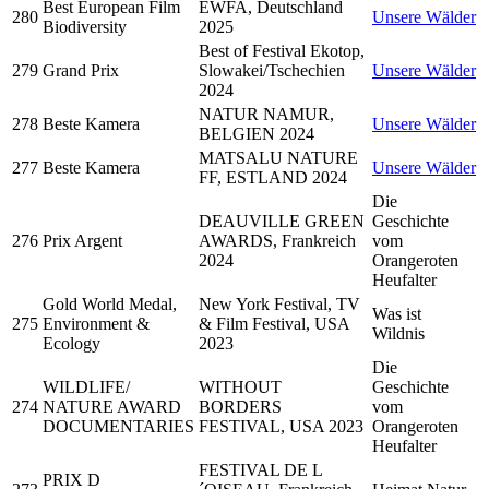
Best European Film
EWFA, Deutschland
280
Unsere Wälder
Biodiversity
2025
Best of Festival Ekotop,
279
Grand Prix
Slowakei/Tschechien
Unsere Wälder
2024
NATUR NAMUR,
278
Beste Kamera
Unsere Wälder
BELGIEN 2024
MATSALU NATURE
277
Beste Kamera
Unsere Wälder
FF, ESTLAND 2024
Die
DEAUVILLE GREEN
Geschichte
276
Prix Argent
AWARDS, Frankreich
vom
2024
Orangeroten
Heufalter
Gold World Medal,
New York Festival, TV
Was ist
275
Environment &
& Film Festival, USA
Wildnis
Ecology
2023
Die
WILDLIFE/
WITHOUT
Geschichte
274
NATURE AWARD
BORDERS
vom
DOCUMENTARIES
FESTIVAL, USA 2023
Orangeroten
Heufalter
FESTIVAL DE L
PRIX D