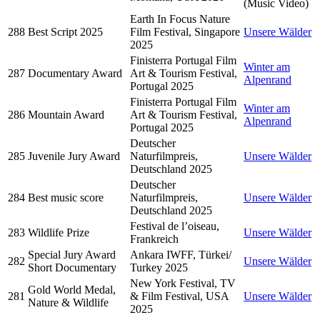
(Music Video)
Earth In Focus Nature
288
Best Script 2025
Film Festival, Singapore
Unsere Wälder
2025
Finisterra Portugal Film
Winter am
287
Documentary Award
Art & Tourism Festival,
Alpenrand
Portugal 2025
Finisterra Portugal Film
Winter am
286
Mountain Award
Art & Tourism Festival,
Alpenrand
Portugal 2025
Deutscher
285
Juvenile Jury Award
Naturfilmpreis,
Unsere Wälder
Deutschland 2025
Deutscher
284
Best music score
Naturfilmpreis,
Unsere Wälder
Deutschland 2025
Festival de l’oiseau,
283
Wildlife Prize
Unsere Wälder
Frankreich
Special Jury Award
Ankara IWFF, Türkei/
282
Unsere Wälder
Short Documentary
Turkey 2025
New York Festival, TV
Gold World Medal,
281
& Film Festival, USA
Unsere Wälder
Nature & Wildlife
2025