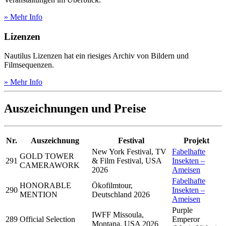
» Mehr Info
Lizenzen
Nautilus Lizenzen hat ein riesiges Archiv von Bildern und
Filmsequenzen.
» Mehr Info
Auszeichnungen und Preise
Nr.
Auszeichnung
Festival
Projekt
New York Festival, TV
Fabelhafte
GOLD TOWER
291
& Film Festival, USA
Insekten –
CAMERAWORK
2026
Ameisen
Fabelhafte
HONORABLE
Ökofilmtour,
290
Insekten –
MENTION
Deutschland 2026
Ameisen
Purple
IWFF Missoula,
289
Official Selection
Emperor
Montana, USA 2026