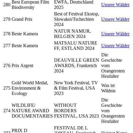
Best European Film
EWFA, Deutschland
280
Unsere Wälder
Biodiversity
2025
Best of Festival Ekotop,
279
Grand Prix
Slowakei/Tschechien
Unsere Wälder
2024
NATUR NAMUR,
278
Beste Kamera
Unsere Wälder
BELGIEN 2024
MATSALU NATURE
277
Beste Kamera
Unsere Wälder
FF, ESTLAND 2024
Die
DEAUVILLE GREEN
Geschichte
276
Prix Argent
AWARDS, Frankreich
vom
2024
Orangeroten
Heufalter
Gold World Medal,
New York Festival, TV
Was ist
275
Environment &
& Film Festival, USA
Wildnis
Ecology
2023
Die
WILDLIFE/
WITHOUT
Geschichte
274
NATURE AWARD
BORDERS
vom
DOCUMENTARIES
FESTIVAL, USA 2023
Orangeroten
Heufalter
FESTIVAL DE L
PRIX D