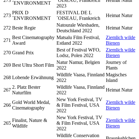
273
´OISEAU, Frankreich
Heimat Natur
´ENVIRONMENT
2023
PRIX D
FESTIVAL DE L
273
Heimat Natur
´ENVIRONMENT
´OISEAU, Frankreich
Natourale Wiesbaden,
272
Beste Regie
Heimat Natur
Deutschland 2022
Best Cinematography
Matsalu Film Festival,
Ziemlich wilde
271
Award
Estland 2022
Bienen
Best of Festival WFO,
Ziemlich wilde
270
Grand Prix
Lodsz, Polen 2022
Bienen
Natur Namur, Belgien
Journey of
269
Best Ultra Short Film
2022
Plants
Wildlife Vaasa, Finnland
Magisches
268
Lobende Erwähnung
2022
Island
2. Platz Bester
Wildlife Vaasa, Finnland
267
Heimat Natur
Naturfilm
2022
New York Festival, TV
Gold World Medal,
Ziemlich wilde
266
& Film Festival, USA
Cinematography
Bienen
2022
New York Festival, TV
Finalist, Nature &
Ziemlich wilde
265
& Film Festival, USA
Wildlife
Bienen
2022
Wildlife Conservation
Braunkehlchen