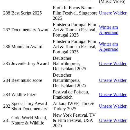
(Music Video)
Earth In Focus Nature
288
Best Script 2025
Film Festival, Singapore
Unsere Wälder
2025
Finisterra Portugal Film
Winter am
287
Documentary Award
Art & Tourism Festival,
Alpenrand
Portugal 2025
Finisterra Portugal Film
Winter am
286
Mountain Award
Art & Tourism Festival,
Alpenrand
Portugal 2025
Deutscher
285
Juvenile Jury Award
Naturfilmpreis,
Unsere Wälder
Deutschland 2025
Deutscher
284
Best music score
Naturfilmpreis,
Unsere Wälder
Deutschland 2025
Festival de l’oiseau,
283
Wildlife Prize
Unsere Wälder
Frankreich
Special Jury Award
Ankara IWFF, Türkei/
282
Unsere Wälder
Short Documentary
Turkey 2025
New York Festival, TV
Gold World Medal,
281
& Film Festival, USA
Unsere Wälder
Nature & Wildlife
2025