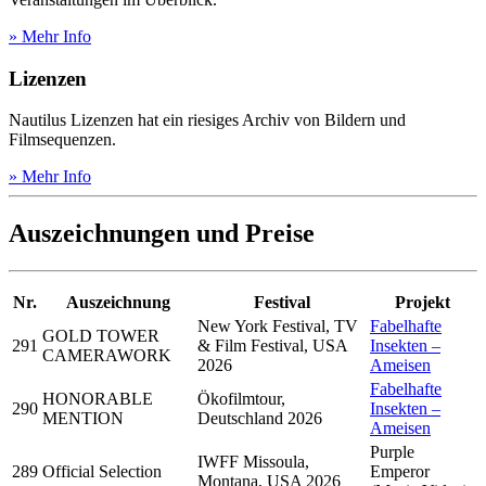
» Mehr Info
Lizenzen
Nautilus Lizenzen hat ein riesiges Archiv von Bildern und
Filmsequenzen.
» Mehr Info
Auszeichnungen und Preise
Nr.
Auszeichnung
Festival
Projekt
New York Festival, TV
Fabelhafte
GOLD TOWER
291
& Film Festival, USA
Insekten –
CAMERAWORK
2026
Ameisen
Fabelhafte
HONORABLE
Ökofilmtour,
290
Insekten –
MENTION
Deutschland 2026
Ameisen
Purple
IWFF Missoula,
289
Official Selection
Emperor
Montana, USA 2026