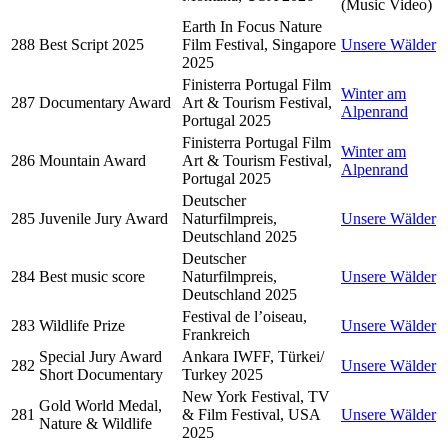
(Music Video)
Earth In Focus Nature
288
Best Script 2025
Film Festival, Singapore
Unsere Wälder
2025
Finisterra Portugal Film
Winter am
287
Documentary Award
Art & Tourism Festival,
Alpenrand
Portugal 2025
Finisterra Portugal Film
Winter am
286
Mountain Award
Art & Tourism Festival,
Alpenrand
Portugal 2025
Deutscher
285
Juvenile Jury Award
Naturfilmpreis,
Unsere Wälder
Deutschland 2025
Deutscher
284
Best music score
Naturfilmpreis,
Unsere Wälder
Deutschland 2025
Festival de l’oiseau,
283
Wildlife Prize
Unsere Wälder
Frankreich
Special Jury Award
Ankara IWFF, Türkei/
282
Unsere Wälder
Short Documentary
Turkey 2025
New York Festival, TV
Gold World Medal,
281
& Film Festival, USA
Unsere Wälder
Nature & Wildlife
2025