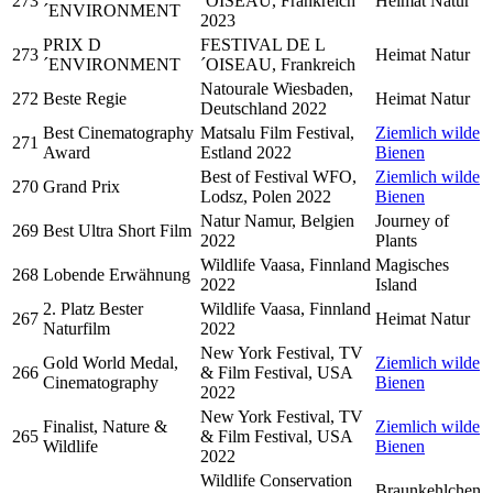
273
´OISEAU, Frankreich
Heimat Natur
´ENVIRONMENT
2023
PRIX D
FESTIVAL DE L
273
Heimat Natur
´ENVIRONMENT
´OISEAU, Frankreich
Natourale Wiesbaden,
272
Beste Regie
Heimat Natur
Deutschland 2022
Best Cinematography
Matsalu Film Festival,
Ziemlich wilde
271
Award
Estland 2022
Bienen
Best of Festival WFO,
Ziemlich wilde
270
Grand Prix
Lodsz, Polen 2022
Bienen
Natur Namur, Belgien
Journey of
269
Best Ultra Short Film
2022
Plants
Wildlife Vaasa, Finnland
Magisches
268
Lobende Erwähnung
2022
Island
2. Platz Bester
Wildlife Vaasa, Finnland
267
Heimat Natur
Naturfilm
2022
New York Festival, TV
Gold World Medal,
Ziemlich wilde
266
& Film Festival, USA
Cinematography
Bienen
2022
New York Festival, TV
Finalist, Nature &
Ziemlich wilde
265
& Film Festival, USA
Wildlife
Bienen
2022
Wildlife Conservation
Braunkehlchen