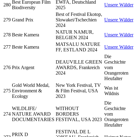
Best European Film
EWFA, Deutschland
280
Unsere Wälder
Biodiversity
2025
Best of Festival Ekotop,
279
Grand Prix
Slowakei/Tschechien
Unsere Wälder
2024
NATUR NAMUR,
278
Beste Kamera
Unsere Wälder
BELGIEN 2024
MATSALU NATURE
277
Beste Kamera
Unsere Wälder
FF, ESTLAND 2024
Die
DEAUVILLE GREEN
Geschichte
276
Prix Argent
AWARDS, Frankreich
vom
2024
Orangeroten
Heufalter
Gold World Medal,
New York Festival, TV
Was ist
275
Environment &
& Film Festival, USA
Wildnis
Ecology
2023
Die
WILDLIFE/
WITHOUT
Geschichte
274
NATURE AWARD
BORDERS
vom
DOCUMENTARIES
FESTIVAL, USA 2023
Orangeroten
Heufalter
FESTIVAL DE L
PRIX D