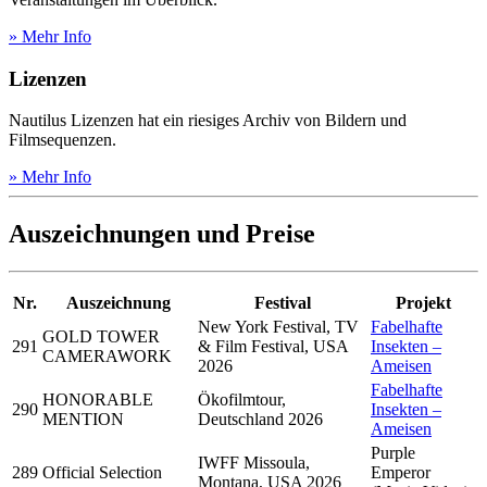
» Mehr Info
Lizenzen
Nautilus Lizenzen hat ein riesiges Archiv von Bildern und
Filmsequenzen.
» Mehr Info
Auszeichnungen und Preise
Nr.
Auszeichnung
Festival
Projekt
New York Festival, TV
Fabelhafte
GOLD TOWER
291
& Film Festival, USA
Insekten –
CAMERAWORK
2026
Ameisen
Fabelhafte
HONORABLE
Ökofilmtour,
290
Insekten –
MENTION
Deutschland 2026
Ameisen
Purple
IWFF Missoula,
289
Official Selection
Emperor
Montana, USA 2026