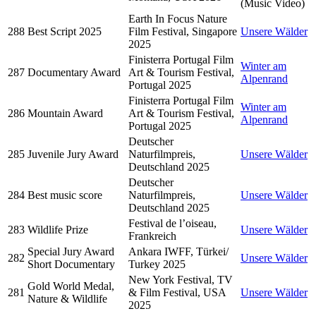
(Music Video)
Earth In Focus Nature
288
Best Script 2025
Film Festival, Singapore
Unsere Wälder
2025
Finisterra Portugal Film
Winter am
287
Documentary Award
Art & Tourism Festival,
Alpenrand
Portugal 2025
Finisterra Portugal Film
Winter am
286
Mountain Award
Art & Tourism Festival,
Alpenrand
Portugal 2025
Deutscher
285
Juvenile Jury Award
Naturfilmpreis,
Unsere Wälder
Deutschland 2025
Deutscher
284
Best music score
Naturfilmpreis,
Unsere Wälder
Deutschland 2025
Festival de l’oiseau,
283
Wildlife Prize
Unsere Wälder
Frankreich
Special Jury Award
Ankara IWFF, Türkei/
282
Unsere Wälder
Short Documentary
Turkey 2025
New York Festival, TV
Gold World Medal,
281
& Film Festival, USA
Unsere Wälder
Nature & Wildlife
2025