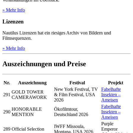
» Mehr Info
Lizenzen
Nautilus Lizenzen hat ein riesiges Archiv von Bildern und
Filmsequenzen.
» Mehr Info
Auszeichnungen und Preise
Nr.
Auszeichnung
Festival
Projekt
New York Festival, TV
Fabelhafte
GOLD TOWER
291
& Film Festival, USA
Insekten –
CAMERAWORK
2026
Ameisen
Fabelhafte
HONORABLE
Ökofilmtour,
290
Insekten –
MENTION
Deutschland 2026
Ameisen
Purple
IWFF Missoula,
289
Official Selection
Emperor
Montana, USA 2026