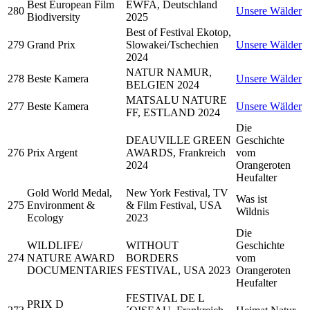
Best European Film
EWFA, Deutschland
280
Unsere Wälder
Biodiversity
2025
Best of Festival Ekotop,
279
Grand Prix
Slowakei/Tschechien
Unsere Wälder
2024
NATUR NAMUR,
278
Beste Kamera
Unsere Wälder
BELGIEN 2024
MATSALU NATURE
277
Beste Kamera
Unsere Wälder
FF, ESTLAND 2024
Die
DEAUVILLE GREEN
Geschichte
276
Prix Argent
AWARDS, Frankreich
vom
2024
Orangeroten
Heufalter
Gold World Medal,
New York Festival, TV
Was ist
275
Environment &
& Film Festival, USA
Wildnis
Ecology
2023
Die
WILDLIFE/
WITHOUT
Geschichte
274
NATURE AWARD
BORDERS
vom
DOCUMENTARIES
FESTIVAL, USA 2023
Orangeroten
Heufalter
FESTIVAL DE L
PRIX D