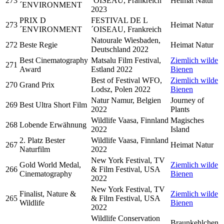
273
´OISEAU, Frankreich
Heimat Natur
´ENVIRONMENT
2023
PRIX D
FESTIVAL DE L
273
Heimat Natur
´ENVIRONMENT
´OISEAU, Frankreich
Natourale Wiesbaden,
272
Beste Regie
Heimat Natur
Deutschland 2022
Best Cinematography
Matsalu Film Festival,
Ziemlich wilde
271
Award
Estland 2022
Bienen
Best of Festival WFO,
Ziemlich wilde
270
Grand Prix
Lodsz, Polen 2022
Bienen
Natur Namur, Belgien
Journey of
269
Best Ultra Short Film
2022
Plants
Wildlife Vaasa, Finnland
Magisches
268
Lobende Erwähnung
2022
Island
2. Platz Bester
Wildlife Vaasa, Finnland
267
Heimat Natur
Naturfilm
2022
New York Festival, TV
Gold World Medal,
Ziemlich wilde
266
& Film Festival, USA
Cinematography
Bienen
2022
New York Festival, TV
Finalist, Nature &
Ziemlich wilde
265
& Film Festival, USA
Wildlife
Bienen
2022
Wildlife Conservation
Braunkehlchen